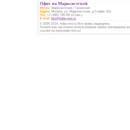
Офис на Марксистской
Метро
: Марксистская / Таганская
Адрес
: Москва, ул. Марксистская, д 3 офис 416
Тел
: +7 (495) 785-88-10 (мн.)
E-mail
:
info@india-rest.ru
© 2005-2014, india-rest.ru Все права защищены.
Полное или частичное использование любых материалов во
ссылке на www.india-rest.ru!