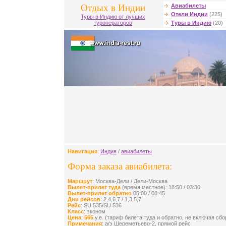
Отдых в Индии
Авиабилеты
Отели Индии
(225)
Туры в Индию от лучших
туроператоров
Туры в Индию
(20)
Навигация
:
Индия
/
авиабилеты
Форма заказа авиабилета:
Маршрут
: Москва-Дели / Дели-Москва
Вылет-прилет туда
(время местное): 18:50 / 03:30
Вылет-прилет обратно
05:00 / 08:45
Дни рейсов
: 2,4,6,7 / 1,3,5,7
Рейс
: SU 535/SU 536
Класс
: эконом
Цена
:
565
у.е. (тариф билета туда и обратно, не включая сб
Примечания
: а/э Шереметьево-2, прямой рейс