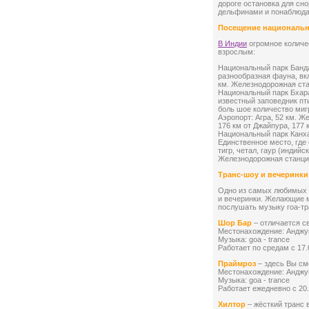
дороге остановка для сн
дельфинами и понаблюдат
Посещение национальн
В Индии
огромное количес
взрослым:
Национальный парк Банда
разнообразная фауна, вк
км. Железнодорожная ста
Национальный парк Бхара
известный заповедник пт
боль шое количество мигр
Аэропорт: Агра, 52 км. Ж
176 км от Джайпура, 177 
Национальный парк Канха
Единственное место, где
тигр, четал, гаур (индийс
Железнодорожная станция
Транс-шоу и вечеринки
Одно из самых любимых р
и вечеринки. Желающие м
послушать музыку гоа-тр
Шор Бар
– отличается с
Местонахождение: Анджун
Музыка: goa - trance
Работает по средам с 17.
Праймроз
– здесь Вы см
Местонахождение: Анджу
Музыка: goa - trance
Работает ежедневно с 20.
Хилтор
– жёсткий транс 