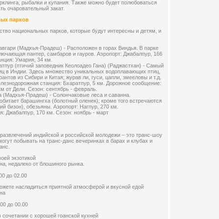
орклинга, рыбалки и купания. Также можно будет полюбоваться
ь очаровательный закат.
ых парков
тво национальных парков, которые будут интересны и детям, и
вгари (Мадхья-Прадеш) - Расположен в горах Виндья. В парке
лючающая пантер, самбаров и гауров. Аэропорт: Джабалпур, 166
нция: Умария, 34 км.
тпур (птичий заповедник Кеолоадео Гана) (Раджастхан) - Самый
иц в Индии. Здесь множество уникальных водоплавающих птиц,
антов из Сибири и Китая; журав ли, гуси, цапли, змееловы и т.д.
елезнодорожная станция: Бхаратпур, 5 км. Дорожное сообщение:
км от Дели. Сезон: сентябрь - февраль.
 (Мадхья-Прадеш) - Солончаковые леса и саванна.
 обитает барашингха (болотный оленек); кроме того встречаются
кий бизон), обезьяны. Аэропорт: Нагпур, 270 км.
: Джабалпур, 170 км. Сезон: ноябрь - март
азвлечений индийской и российской молодежи – это транс-шоу
огут побывать на транс-данс вечеринках в барах и клубах и
анс.
воей экзотикой
а, недалеко от блошиного рынка.
00 до 02.00
ожете насладиться приятной атмосферой и вкусной едой
на
00 до 00.00
в сочетании с хорошей гоанской кухней