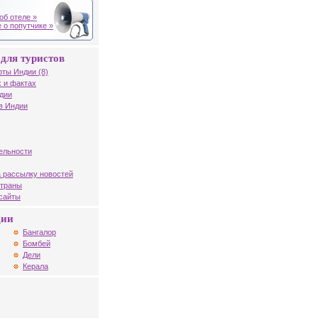
об отеле »
 о попутчике »
для туристов
рты Индии (8)
 и фактах
дии
в Индии
ельности
 рассылку новостей
страны
 сайты
дии
Бангалор
Бомбей
Дели
Керала