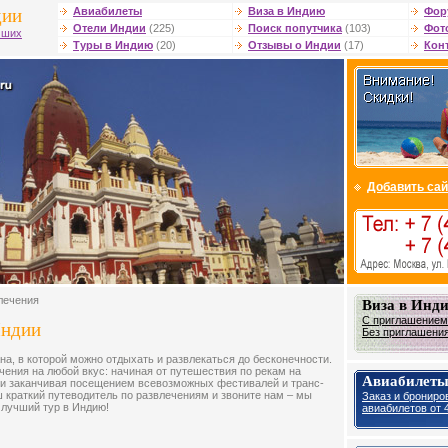
дии
Авиабилеты
Виза в Индию
Фор
Отели Индии
(225)
Поиск попутчика
(103)
Фот
чших
Туры в Индию
(20)
Отзывы о Индии
(17)
Кон
Добавить сай
лечения
Виза в Инд
С приглашением 
Индии
Без приглашения 
на, в которой можно отдыхать и развлекаться до бесконечности.
чения на любой вкус: начиная от путешествия по рекам на
Авиабилеты
 и заканчивая посещением всевозможных фестивалей и транс-
 краткий путеводитель по развлечениям и звоните нам – мы
Заказ и брониро
лучший тур в Индию!
авиабилетов от 4