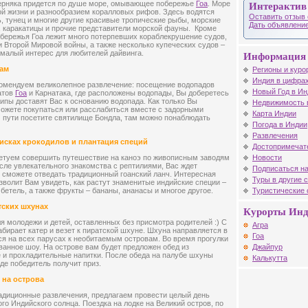
ерняка придется по душе море, омывающее побережье
Гоа
. Море
Интерактив
й жизни и разнообразием коралловых рифов. Здесь водятся
Оставить отзыв 
ь, тунец и многие другие красивые тропические рыбы, морские
Дать объявление
, каракатицы и прочие представители морской фауны. Кроме
побережья Гоа лежит много потерпевших кораблекрушение судов,
и Второй Мировой войны, а также несколько купеческих судов –
емалый интерес для любителей дайвинга.
Информация 
дам
Регионы и куро
Индия в цифрах
мендуем великолепное развлечение: посещение водопадов
Новый Год в Ин
атов
Гоа
и Карнатака, где расположены водопады, Вы доберетесь
жипы доставят Вас к основанию водопада. Как только Вы
Недвижимость 
можете покупаться или расслабиться вместе с задорными
Карта Индии
 пути посетите святилище Бондла, там можно понаблюдать
Погода в Индии
Развлечения
оисках крокодилов и плантация специй
Достопримечат
Новости
етуем совершить путешествие на каноэ по живописным заводям
осле увлекательного знакомства с рептилиями, Вас ждет
Подписаться на
ы сможете отведать традиционный гоанский ланч. Интересная
Туры в другие 
зволит Вам увидеть, как растут знаменитые индийские специи –
Туристические
 бетель, а также фрукты – бананы, ананасы и многое другое.
тских шхунах
Курорты Ин
я молодежи и детей, оставленных без присмотра родителей :) С
Агра
абирает катер и везет к пиратской шхуне. Шхуна направляется в
Гоа
ся на всех парусах к необитаемым островам. Во время прогулки
Джайпур
ванное шоу. На острове вам будет предложен обед из
 и прохладительные напитки. После обеда на палубе шхуны
Калькутта
где победитель получит приз.
 на острова
радиционные развлечения, предлагаем провести целый день
го Индийского солнца. Поездка на лодке на Великий остров, по