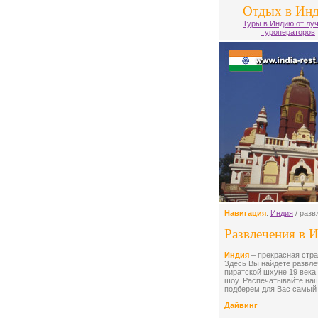
Отдых в Ин
Туры в Индию от лу
туроператоров
Навигация
:
Индия
/ разв
Развлечения в 
Индия
– прекрасная стра
Здесь Вы найдете развле
пиратской шхуне 19 века
шоу. Распечатывайте наш
подберем для Вас самый 
Дайвинг