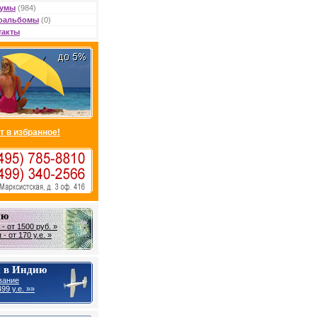
умы
(984)
оальбомы
(0)
такты
т в избранное!
ию
- от 1500 руб. »
- от 170 у.е. »
 в Индию
вание
99 у.е. »»