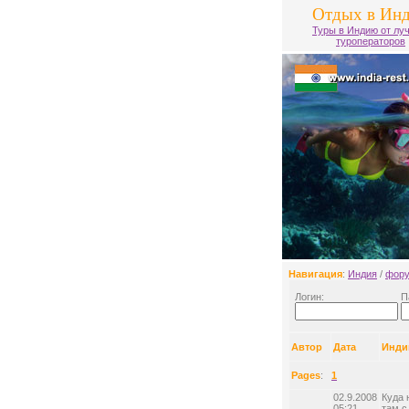
Отдых в Ин
Туры в Индию от лу
туроператоров
Навигация
:
Индия
/
фор
Логин:
П
Автор
Дата
Инди
Pages
:
1
02.9.2008
Куда 
05:21
там с