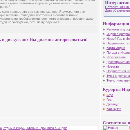
Интерактив
талая страна заниматься производством лекарственных
ратов?
Оставить отзыв 
Дать объявление
 даже хорошо это все там поставлено. Я думаю, что это
дие англичан. Заводики построены в соответствии с
народными требованиями, все чисто и красиво, россиян даже
 туда на экскурсию, есть чему поучиься.
Информация 
Регионы и куро
Индия в цифрах
Новый Год в Ин
 в дискуссиях Вы должны авторизоваться!
Недвижимость 
Карта Индии
Погода в Индии
Развлечения
Достопримечат
Новости
Подписаться на
Туры в другие 
Туристические
Курорты Ин
Агра
Гоа
Джайпур
Калькутта
Статистика и
ю, отдых в Индии, отели Индии, виза в Индию