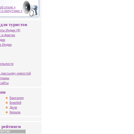
об отеле »
 о попутчике »
для туристов
рты Индии (8)
 и фактах
дии
в Индии
ельности
 рассылку новостей
страны
 сайты
дии
Бангалор
Бомбей
Дели
Керала
 рейтинги