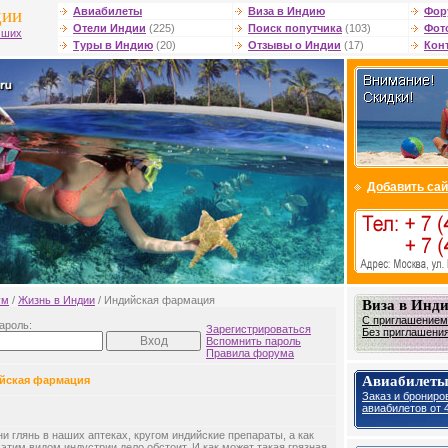
дии
Авиабилеты
Виза в Индию
Фор
Отели Индии
(225)
Поиск попутчика
(103)
Фот
чших
Туры в Индию
(20)
Отзывы о Индии
(17)
Кон
Добавить сай
ум
/
Жизнь в Индии
/ Индийская фармация
Виза в Инд
С приглашением 
ароль:
Зарегистрироваться
Без приглашения 
Вспомнить пароль
Правила форума
Авиабилеты
йская фармация
Заказ и брониро
авиабилетов от 4
ни глянь в наших аптеках, кругом индийские препараты, а как
 этим видом индустрии дело обстоит. И как может такая грязная