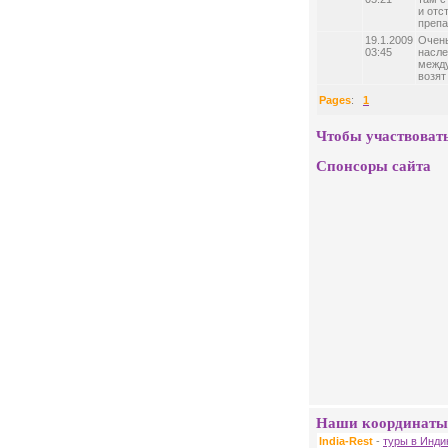
и отс
препа
19.1.2009
Очень
03:45
насле
между
возят
Pages
:
1
Чтобы участвовать
Спонсоры сайта
Наши координаты
India-Rest
-
туры в Инди