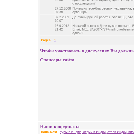
с продавцами?
27.12.2008
Привозим все-благовония, украшения, 
07:38
сувениры
07.2.2009
Да. ткани ручной работы -это вещь, это
10:07
16.9.2012
На какой рынок в Дели нужно поехать .Е
21:42
Email; MELISA2007-77@mail.ru небезопа
одной?
Pages
:
1
Чтобы участвовать в дискуссиях Вы должны
Спонсоры сайта
Наши координаты
India-Rest
-
туры в Индию, отдых в Индии, отели Индии, ви