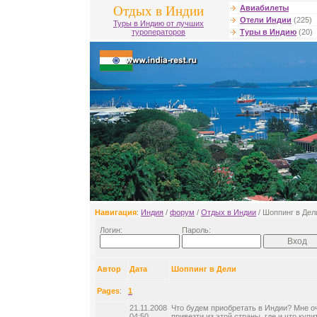
Отдых в Индии
Авиабилеты
Отели Индии
(225)
Туры в Индию от лучших
туроператоров
Туры в Индию
(20)
Навигация
:
Индия
/
форум
/
Отдых в Индии
/ Шоппинг в Дел
Логин:
Пароль:
Автор
Дата
Шоппинг в Дели
Pages
:
1
21.11.2008
Что будем приобретать в Индии? Мне о
04:50
привезти из этой страны, где и что куп