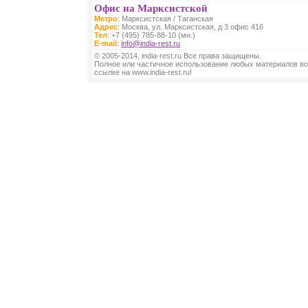
Офис на Марксистской
Метро
: Марксистская / Таганская
Адрес
: Москва, ул. Марксистская, д 3 офис 416
Тел
: +7 (495) 785-88-10 (мн.)
E-mail
:
info@india-rest.ru
© 2005-2014, india-rest.ru Все права защищены.
Полное или частичное использование любых материалов во
ссылке на www.india-rest.ru!